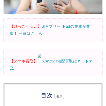
【けっこう安い】
SIMフリー iPadの在庫が豊
富！ 一覧はこちら
【スマホ買取】
スマホの宅配買取はネットオ
フ
目次
[
]
表示