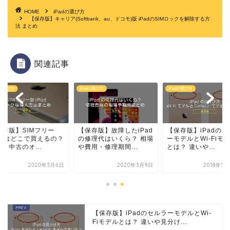
HOME
iPadの選び方
【保存版】キャリア(Softbank、au、ドコモ)版 iPadのSIMロックを解除する方
法 まとめ
関連記事
dの選び方
iPadの選び方
iPadの選び方
保存版】SIMフリー
【保存版】故障したiPad
【保存版】iPadのセ
Padはどこで買えるの？
の修理代はいくら？ 相場
ーモデルとWi-Fiモ
・中古のオ...
や費用・修理期間...
とは？ 違いや...
2020年3月6日
2020年3月9日
2018年5
【保存版】iPadのセルラーモデルとWi-
Fiモデルとは？ 違いや見分け...