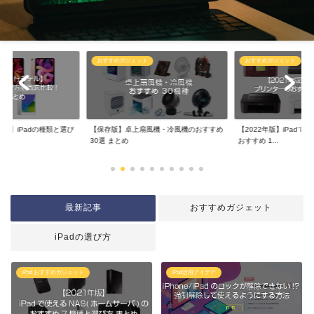
おすすめガジェット
おすすめガジェット
デル】iPadの種類と選び
【保存版】卓上扇風機・冷風機のおすすめ
【2022年版】iPad
30選 まとめ
おすすめ 1...
最新記事
おすすめガジェット
iPadの選び方
iPad おすすめガジェット
iPad活用アイデア